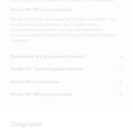
um Energieeffizienzprojekte erfolgreich durchzuführen.
Modul M4: Effizienzpotenziale
Modul 4 führt die vorgelagerten Module zusammen und
erweitert die Kompetenzen der Studierenden.
Energieeffizienzprojekte werden aus bekannten
Praxisbeispielen abgeleitet und eigene Projekte werden
erarbeitet.
Basismodul M1: Energie und Umwelt
Mess- und Sensortechnik
Modul M2: Technologieverständnis
Grundlagen energie- und umwelttechnische
Energie, Leistung, Verluste
Anwendungen
Modul M3: Instrumente
Energiegewinnung und -umwandlung
Erzeugung erneuerbare Energien
Rechtliche Themen
Modul M4: Effizienzpotenziale
Energieanwendung nach Wirtschaftsfaktoren
Energie- und Umweltsystem
Energiebeschaffung
Politische Prozesse
Lüftungsanlagen
Physikalische und chemische Grundlagen
Biogas- und Biomassenanwendung
Substitution von fossilen Energieträgern
Beleuchtung
Grundlagen Strom-, Gas-, Wärmeversorgung
Projektmanagement
Zielgruppe
Modelle, Instrumente und Werkzeuge für KMU und
Geräte
Grossverbraucher
Energie- und Ökobilanzierung
Eigenstromerzeugung und Eigenverbrauch,