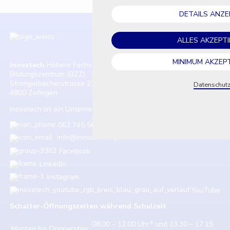
DETAILS ANZE
ALLES AKZEPT
MINIMUM AKZEP
Inovatech
Höhere Fachschule
Bildungszentrum (BZZ)
Strengelbacherstrasse 27
Datenschut
4800 Zofingen
Inovatech ist ein Unternehmen der Weiterbildung Zofingen AG.
062 745 56 80
info@inova-zofingen.ch
Facebook
LinkedIn
Instagram
YouTube
Schalter-Öffnungszeiten w
ährend Schulzeit
08.00 – 12.00 Uhr* und 13.30 – 17.15
Montag bis Donnerstag: