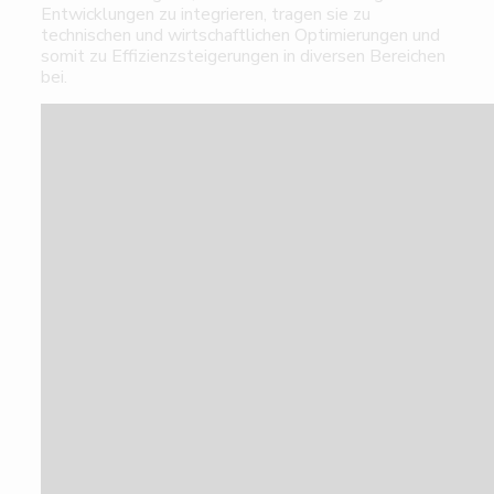
Entwicklungen zu integrieren, tragen sie zu
technischen und wirtschaftlichen Optimierungen und
somit zu Effizienzsteigerungen in diversen Bereichen
bei.