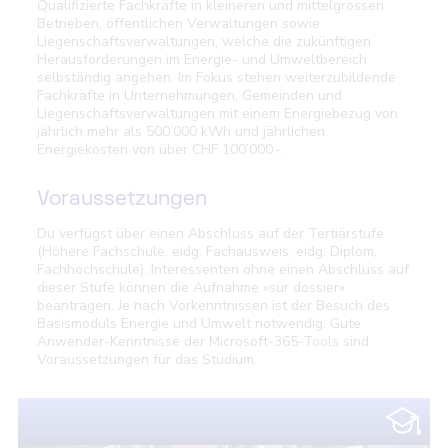
Qualifizierte Fachkräfte in kleineren und mittelgrossen
Autonomiegrad, Stromspeicher
Brauchwasser
Verkauf und Kommunikation
Betrieben, öffentlichen Verwaltungen sowie
Liegenschaftsverwaltungen, welche die zukünftigen
Investitionsrechnung
Biogas- und Biomassenanwendung
Digitalisierung
Herausforderungen im Energie- und Umweltbereich
selbständig angehen. Im Fokus stehen weiterzubildende
Gebäudehülle und -automation
Mangellagen und Massnahmen
Fachkräfte in Unternehmungen, Gemeinden und
Liegenschaftsverwaltungen mit einem Energiebezug von
Energienetze
Förderprogramm
jährlich mehr als 500’000 kWh und jährlichen
Wärme- und Kälteerzeugung, Heizsysteme, Kälteanlagen
Energiekosten von über CHF 100’000.-.
Prozess- und Betriebsoptimierung
Antriebssysteme
Öffentliche Ausschreibungen, IVöB
Voraussetzungen
Druckluftanlagen
Betriebliche Abfallbehandlungsanlagen
Du verfügst über einen Abschluss auf der Tertiärstufe
Energiespeichersysteme
Zukunftsorientierte Energiethemen
(Höhere Fachschule, eidg. Fachausweis, eidg. Diplom,
Fachhochschule). Interessenten ohne einen Abschluss auf
Mobilität
dieser Stufe können die Aufnahme «sur dossier»
beantragen. Je nach Vorkenntnissen ist der Besuch des
Rechenzentren
Basismoduls Energie und Umwelt notwendig. Gute
Anwender-Kenntnisse der Microsoft-365-Tools sind
Voraussetzungen für das Studium.