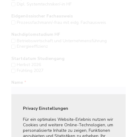
Dipl. Systemtechniker/-in HF
Eidgenössischer Fachausweis
Prozessfachmann/-frau mit eidg. Fachausweis
Nachdiplomstudium HF
Betriebswirtschaft und Unternehmensführung
Energieeffizienz
Startdatum Studiengang
Herbst 2026
Frühling 2027
Name
*
E-Mail-Adresse
*
Privacy Einstellungen
Privatsphä
Für ein optimales Website-Erlebnis nutzen wir
Dieses Tool
Cookies und weitere Online-Technologien, um
Tracker und
Telefon
personalisierte Inhalte zu zeigen, Funktionen
Webseite a
+41
anzubieten und Statistiken zu erheben. Ihr