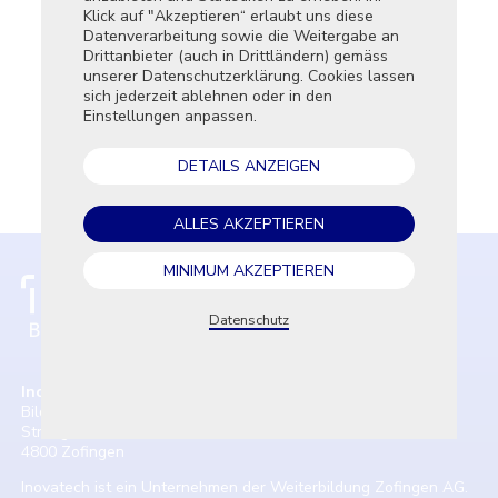
Klick auf "Akzeptieren“ erlaubt uns diese
Essenti
9 von 9 verbleibende(s) Zeichen
Datenverarbeitung sowie die Weitergabe an
Diese T
Persönliches Beratungsgespräch erwünscht
Drittanbieter (auch in Drittländern) gemäss
die Kern
unserer Datenschutzerklärung. Cookies lassen
aktivier
Datenschutzrichtlinie
gelesen und einverstanden
sich jederzeit ablehnen oder in den
*
Funkti
Einstellungen anpassen.
Diese T
die Nut
DETAILS ANZEIGEN
die Lei
Market
ALLES AKZEPTIEREN
Diese T
Werbetr
zu schal
MINIMUM AKZEPTIEREN
relevant
Datenschutz
EI
Inovatech
Höhere Fachschule
Bildungszentrum (BZZ)
Strengelbacherstrasse 27
4800 Zofingen
Inovatech ist ein Unternehmen der Weiterbildung Zofingen AG.