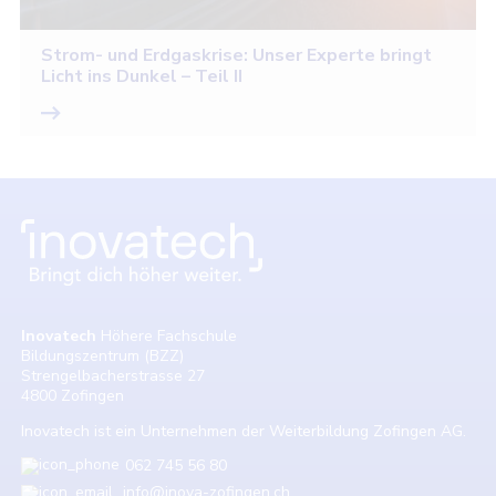
Strom- und Erdgaskrise: Unser Experte bringt
Licht ins Dunkel – Teil II
Inovatech
Höhere Fachschule
Bildungszentrum (BZZ)
Strengelbacherstrasse 27
4800 Zofingen
Inovatech ist ein Unternehmen der Weiterbildung Zofingen AG.
062 745 56 80
info@inova-zofingen.ch