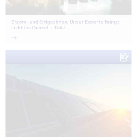
Strom- und Erdgaskrise: Unser Experte bringt
Licht ins Dunkel - Teil I