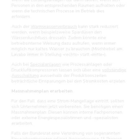
Personen in den entsprechenden Räumen aufhalten oder
wenn die technischen Prozesse im Betrieb dies
erfordern.
Auch der
Warmwasserverbrauch
kann stark reduziert
werden, wenn beispielsweise Spardüsen den
Wasserdurchfluss drosseln. Zudem könnte eine
betriebsinterne Weisung dazu aufrufen, wenn immer
möglich nur kaltes Wasser zu brauchen (Mischhebel am
Lavabo immer in Stellung «rechts» statt «mitte»).
Auch bei
Spezialanlagen
wie Prozessanlagen oder
Druckluftkompressoren lassen sich über eine
vollständige
Ausschaltung
ausserhalb der Produktionszeiten
beträchtliche Einsparungen bei den Stromkosten erzielen.
Massnahmenplan erarbeiten
Für den Fall, dass eine Strom-Mangellage eintritt, sollten
sich Unternehmen jetzt vorbereiten. Sie benötigen einen
Massnahmenplan. Diesen können interne Fachpersonen
oder externe Energiespezialistinnen und -spezialisten
erarbeiten.
Falls der Bundesrat eine Verordnung von sogenannten
Einsparkontingenten erlässt (beispielsweise 15 Prozent