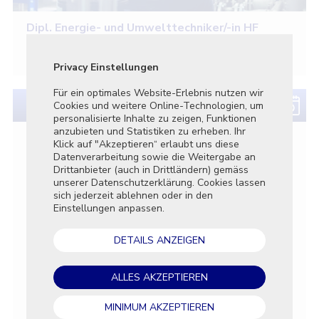
Dipl. Energie- und Umwelttechniker/-in HF
Professional Bachelor
Privacy Einstellungen
Privatsphä
Für ein optimales Website-Erlebnis nutzen wir
Dieses Tool
Cookies und weitere Online-Technologien, um
Tracker und
personalisierte Inhalte zu zeigen, Funktionen
Webseite a
anzubieten und Statistiken zu erheben. Ihr
Klick auf "Akzeptieren“ erlaubt uns diese
Essenti
Datenverarbeitung sowie die Weitergabe an
Diese T
Drittanbieter (auch in Drittländern) gemäss
die Kern
unserer Datenschutzerklärung. Cookies lassen
aktivier
sich jederzeit ablehnen oder in den
Funkti
Einstellungen anpassen.
Diese T
die Nut
DETAILS ANZEIGEN
die Lei
Market
ALLES AKZEPTIEREN
Diese T
Werbetr
zu schal
MINIMUM AKZEPTIEREN
relevant