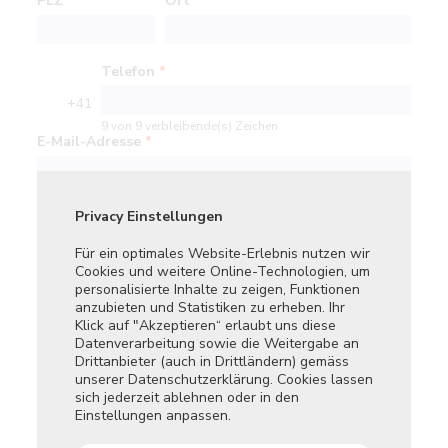
PLZ
*
Ort
*
Telefon
*
+41
9 von 9 verbleibende(s) Zeichen
E-Mail-Adresse
*
Firma / Arbeitgeber
Privacy Einstellungen
Privatsphä
Firma
Für ein optimales Website-Erlebnis nutzen wir
Dieses Tool
Cookies und weitere Online-Technologien, um
Tracker und
personalisierte Inhalte zu zeigen, Funktionen
Webseite a
anzubieten und Statistiken zu erheben. Ihr
Telefon Geschäft
Klick auf "Akzeptieren“ erlaubt uns diese
Essenti
Datenverarbeitung sowie die Weitergabe an
Diese T
Drittanbieter (auch in Drittländern) gemäss
die Kern
unserer Datenschutzerklärung. Cookies lassen
aktivier
E-Mail-Adresse Geschäft
sich jederzeit ablehnen oder in den
Funkti
Einstellungen anpassen.
Diese T