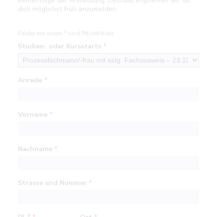
Reihenfolge der Anmeldung. Deshalb empfehlen wir dir,
dich möglichst früh anzumelden.
Felder mit einem
*
sind Pflichtfelder
Studien- oder Kursstarts
*
Anrede
*
Vorname
*
Nachname
*
Strasse und Nummer
*