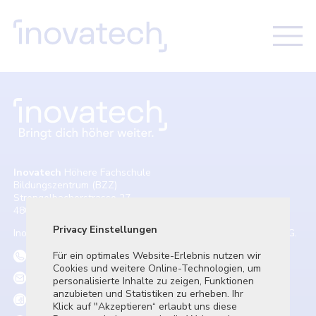
Inovatech
Höhere Fachschule
Bildungszentrum (BZZ)
Strengelbacherstrasse 27
4800 Zofingen
Privacy Einstellungen
Privatsphä
Inovatech ist ein Unternehmen der Weiterbildung Zofingen AG.
Für ein optimales Website-Erlebnis nutzen wir
Dieses Tool
062 745 56 80
Cookies und weitere Online-Technologien, um
Tracker und
personalisierte Inhalte zu zeigen, Funktionen
Webseite a
info@inova-zofingen.ch
anzubieten und Statistiken zu erheben. Ihr
Facebook
Klick auf "Akzeptieren“ erlaubt uns diese
Essenti