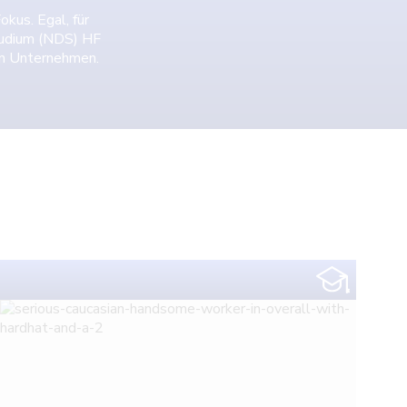
kus. Egal, für
tudium (NDS) HF
ein Unternehmen.