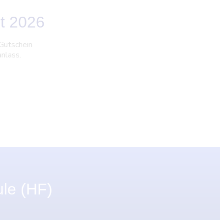
st 2026
 Gutschein
nlass.
ule (HF)