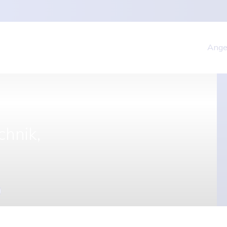
 höher
Ange
chnik,