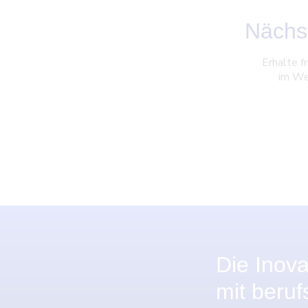
Nächst
Erhalte f
im We
Die Inov
mit beru