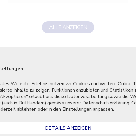
ALLE ANZEIGEN
stellungen
etzt Studienplatz reservieren od
males Website-Erlebnis nutzen wir Cookies und weitere Online-
Beratungsgespräch vereinbare
sierte Inhalte zu zeigen, Funktionen anzubieten und Statistiken 
f "Akzeptieren“ erlaubt uns diese Datenverarbeitung sowie die W
r (auch in Drittländern) gemäss unserer Datenschutzerklärung. C
jederzeit ablehnen oder in den Einstellungen anpassen.
BERATUNG
INFORMATIONSANLÄSSE
DETAILS ANZEIGEN
STUDIENPLATZ RESERVIEREN