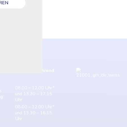
REN
Marketing
Diese Technologien werden von Werbetreibe
schalten, die für Ihre Interessen relevant sind.
EINSTELLUNGEN SP
Datenschutz
-Öffnungszeiten w
ährend
08.00 – 12.00 Uhr*
s
und 13.30 – 17.15
g:
Uhr
08.00 – 12.00 Uhr*
und 13.30 – 16.15
Uhr