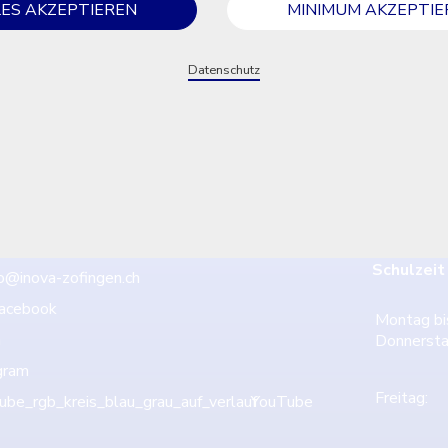
LES AKZEPTIEREN
MINIMUM AKZEPTIE
Datenschutz
2 745 56 80
Schalter
Schulzeit
fo@inova-zofingen.ch
acebook
Montag bi
n
Donnersta
gram
Freitag:
YouTube