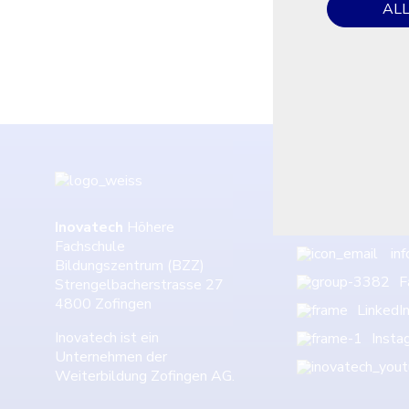
AL
06
Inovatech
Höhere
Fachschule
in
Bildungszentrum (BZZ)
F
Strengelbacherstrasse 27
4800 Zofingen
LinkedI
Inovatech ist ein
Insta
Unternehmen der
Weiterbildung Zofingen AG.