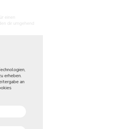
ür einen
rden dir umgehend
Deshalb empfehlen
Privatsphäre Einstellungen
Technologien,
Dieses Tool hilft Ihnen verschiedene Tags, Tracker
zu erheben.
Webseite auszuwählen oder zu deaktivieren.
eitergabe an
ookies
Essentiell
Diese Technologien sind erforderlich um die Ke
aktivieren.
Funktional
Diese Technologien ermöglichen es uns die Nu
die Leistung zu messen und zu verbessern.