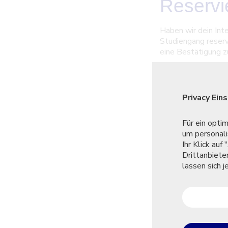
Reservie
Haben wir dein Inte
Studiengang reserv
eine Bestätigung z
Hinweis:
Die Reservation ei
Privacy Ein
wir dir, dich mögli
Für ein opti
um personali
Ihr Klick au
Drittanbiete
lassen sich 