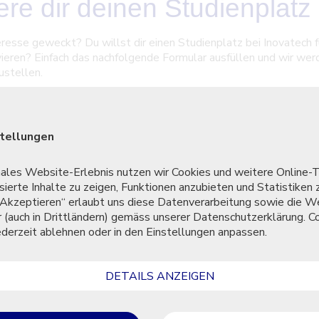
re dir deinen Studienplatz
resse geweckt? Du willst dir einen Studienplatz bei Inovatech f
ieren? Einfach das nachfolgende Formular ausfüllen und wir we
ustellen.
nes Studienplatzes erfolgt in der Reihenfolge der Anmeldung. 
stellungen
chst früh anzumelden.
males Website-Erlebnis nutzen wir Cookies und weitere Online-
sierte Inhalte zu zeigen, Funktionen anzubieten und Statistiken 
f "Akzeptieren“ erlaubt uns diese Datenverarbeitung sowie die W
r (auch in Drittländern) gemäss unserer Datenschutzerklärung. C
jederzeit ablehnen oder in den Einstellungen anpassen.
DETAILS ANZEIGEN