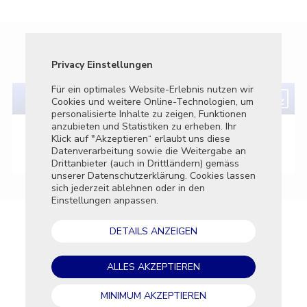
Unterlagen
Privacy Einstellungen
Privatsphä
Für ein optimales Website-Erlebnis nutzen wir
Dieses Tool
Cookies und weitere Online-Technologien, um
Tracker und
personalisierte Inhalte zu zeigen, Funktionen
Webseite a
anzubieten und Statistiken zu erheben. Ihr
Umbau des Energiesystems: Wer macht’s?
Klick auf "Akzeptieren“ erlaubt uns diese
Essenti
Datenverarbeitung sowie die Weitergabe an
Diese T
Drittanbieter (auch in Drittländern) gemäss
die Kern
unserer Datenschutzerklärung. Cookies lassen
aktivier
sich jederzeit ablehnen oder in den
Funkti
Einstellungen anpassen.
Diese T
die Nut
DETAILS ANZEIGEN
die Lei
Market
ALLES AKZEPTIEREN
Diese T
Werbetr
zu schal
MINIMUM AKZEPTIEREN
relevant