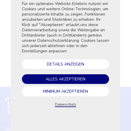
Dipl. Energie- und Umwelttechniker/-in HF
Für ein optimales Website-Erlebnis nutzen wir
Dieses Tool
Dipl. Maschinenbautechniker/-in HF
Cookies und weitere Online-Technologien, um
Tracker und
Dipl. Prozesstechniker/-in HF
personalisierte Inhalte zu zeigen, Funktionen
Webseite a
Dipl. Systemtechniker/-in HF
anzubieten und Statistiken zu erheben. Ihr
NDS Betriebswirtschaft und Unternehmensführung
Klick auf "Akzeptieren“ erlaubt uns diese
Essenti
NDS Energieeffizienz
Datenverarbeitung sowie die Weitergabe an
Diese T
Prozessfachmann/-frau mit eidg. Fachausweis
Drittanbieter (auch in Drittländern) gemäss
die Kern
unserer Datenschutzerklärung. Cookies lassen
aktivier
sich jederzeit ablehnen oder in den
Datenschutzrichtlinie gelesen und einverstanden
Funkti
Einstellungen anpassen.
*
Diese T
die Nut
DETAILS ANZEIGEN
die Lei
Market
ALLES AKZEPTIEREN
Diese T
Werbetr
zu schal
MINIMUM AKZEPTIEREN
relevant
Datenschutz
EI
Inovatech
Höhere Fachschule