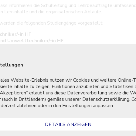
ass informieren die Schulleitung und Lehrbeauftragte umfassend
n Lerninhalte und die organisatorischen Abläufe.
werden die folgenden Studiengänge vorgestellt:
chniker/-in HF
 und Umwelttechniker/-in HF
nbautechniker/-in HF
chniker/-in HF
chniker/-in HF
stellungen
ium HF Energieeffizienz
dium HF Betriebswirtschaft und Unternehmensführung
males Website-Erlebnis nutzen wir Cookies und weitere Online-
reuen uns auf deine Anmeldung.
sierte Inhalte zu zeigen, Funktionen anzubieten und Statistiken 
f "Akzeptieren“ erlaubt uns diese Datenverarbeitung sowie die W
r (auch in Drittländern) gemäss unserer Datenschutzerklärung. C
jederzeit ablehnen oder in den Einstellungen anpassen.
DETAILS ANZEIGEN