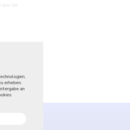
 über die
Privatsphäre Einstellungen
Technologien,
Dieses Tool hilft Ihnen verschiedene Tags, Tracker
zu erheben.
Webseite auszuwählen oder zu deaktivieren.
eitergabe an
ookies
Essentiell
Diese Technologien sind erforderlich um die Ke
aktivieren.
Funktional
Diese Technologien ermöglichen es uns die Nu