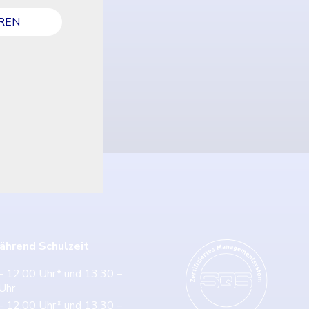
ss
die Leistung zu messen und zu verbessern.
REN
Marketing
Diese Technologien werden von Werbetreibe
schalten, die für Ihre Interessen relevant sind.
EINSTELLUNGEN SP
Datenschutz
ährend Schulzeit
– 12.00 Uhr* und 13.30 –
Uhr
– 12.00 Uhr* und 13.30 –