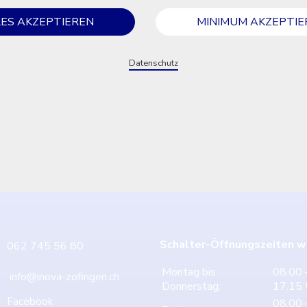
etzt für den Infoanla
LES AKZEPTIEREN
MINIMUM AKZEPTIE
anmelden
Datenschutz
ZUR ANMELDUNG
Schalter-Öffnungszeiten w
062 745 56 80
Montag bis
08.00 
info@inova-zofingen.ch
Donnerstag:
17.15 
Facebook
08.00 