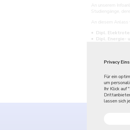
An unserem Infoanl
Studiengänge, dere
An diesem Anlass 
Dipl. Elektrote
Dipl. Energie-
Dipl. Maschine
Dipl. Prozesste
Dipl. Systemte
Privacy Ein
Nachdiplomstud
Nachdiplomstu
Für ein opti
Komm vorbei! Wir f
um personali
Ihr Klick au
Drittanbiete
lassen sich 