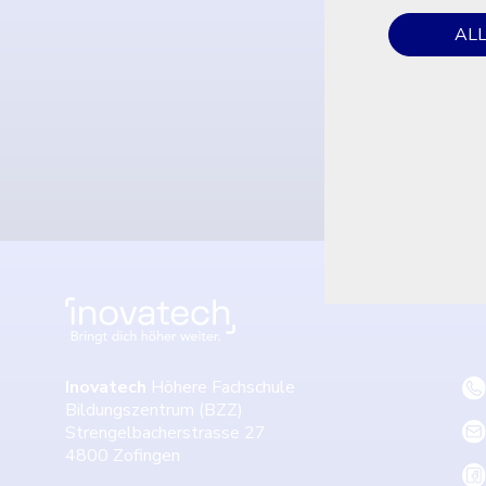
J
AL
Inovatech
Höhere Fachschule
Bildungszentrum (BZZ)
Strengelbacherstrasse 27
4800 Zofingen