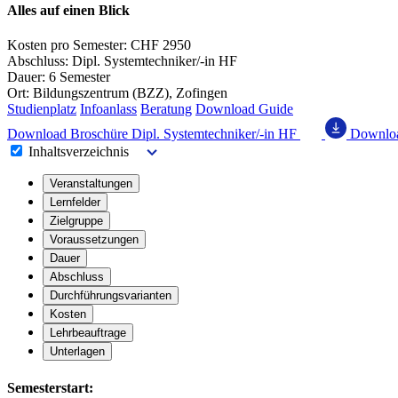
Alles auf einen Blick
Kosten pro Semester:
CHF 2950
Abschluss:
Dipl. Systemtechniker/-in HF
Dauer:
6 Semester
Ort:
Bildungszentrum (BZZ), Zofingen
Studienplatz
Infoanlass
Beratung
Download Guide
Download
Broschüre Dipl. Systemtechniker/-in HF
Downlo
Inhaltsverzeichnis
Veranstaltungen
Lernfelder
Zielgruppe
Voraussetzungen
Dauer
Abschluss
Durchführungsvarianten
Kosten
Lehrbeauftrage
Unterlagen
Semesterstart: