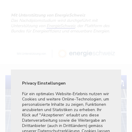
Mit Unterstützung von EnergieSchweiz
Das Nachdiplomstudium wird durchgeführt mit
Unterstützung von
EnergieSchweiz
, der Plattform des
Bundes für Energieeffizienz und erneuerbare Energien.
Privacy Einstellungen
Privatsphä
Für ein optimales Website-Erlebnis nutzen wir
Dieses Tool
Cookies und weitere Online-Technologien, um
Tracker und
personalisierte Inhalte zu zeigen, Funktionen
Webseite a
anzubieten und Statistiken zu erheben. Ihr
Klick auf "Akzeptieren“ erlaubt uns diese
Essenti
Datenverarbeitung sowie die Weitergabe an
Diese T
Drittanbieter (auch in Drittländern) gemäss
die Kern
unserer Datenschutzerklärung. Cookies lassen
aktivier