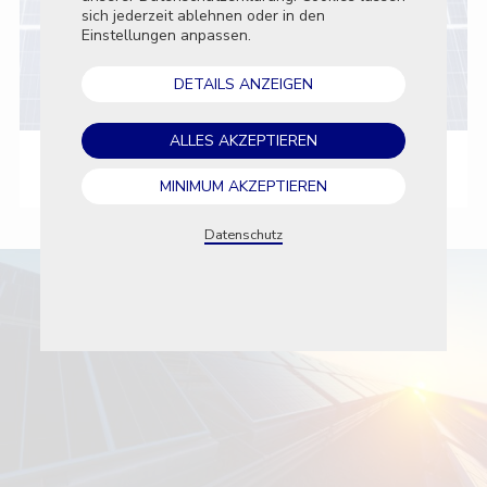
sich jederzeit ablehnen oder in den
Funkti
Einstellungen anpassen.
Diese T
die Nut
DETAILS ANZEIGEN
die Lei
Market
ALLES AKZEPTIEREN
Diese T
Nachdiplomstudium HF Energieeffizienz
Werbetr
zu schal
MINIMUM AKZEPTIEREN
relevant
Datenschutz
EI