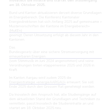
Inovatech die Inhalte und startet den Studiengang
am 18. Oktober 2025.
Bund und Kanton aktualisieren derzeit diverse Grundlagen
im Energiebereich. Die Konferenz Kantonaler
Energiedirektoren hat sich Anfang 2025 auf gemeinsame «
Mustervorschriften der Kantone im Energiebereich»
(MuKEn)
geeinigt. Deren Umsetzung erfolgt ab diesem Jahr in den
Kantonen.
Das
Bundesgesetz über eine sichere Stromversorgung mit
erneuerbaren Energien
(vom Stimmvolk im Juni 2024 angenommen) und seine
Verordnungen treten etappenweise 2025 und 2026 in
Kraft.
Im Kanton Aargau wird zudem 2025 die
Energiestrategie «energieAARGAU»
erneuert. Sie soll
Ende 2025 durch den Grossen Rat genehmigt werden.
Da Inovatech den Anspruch hat, alle Studiengänge auf
dem aktuellsten Stand der Grundlagen und Techniken zu
vermitteln, passt Inovatech die Studieninhalte an und
startet am 18. Oktober 2025 neu.